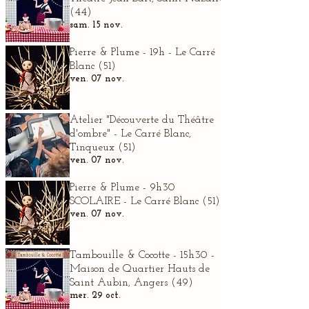
(44)
sam. 15 nov.
Pierre & Plume - 19h - Le Carré
Blanc (51)
ven. 07 nov.
Atelier "Découverte du Théâtre
d'ombre" - Le Carré Blanc,
Tinqueux (51)
ven. 07 nov.
Pierre & Plume - 9h30
SCOLAIRE - Le Carré Blanc (51)
ven. 07 nov.
Tambouille & Cocotte - 15h30 -
Maison de Quartier Hauts de
Saint Aubin, Angers (49)
mer. 29 oct.