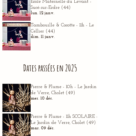
Ecole Maternelle du Levant -
Sucé-sur-Erdre (44)
lun. 12 janv.
Tambouille & Cocotte - 11h - Le
Cellier (44)
dim. 11 janv.
Dates passées en 2025
Pierre & Plume - 10h - Le Jardin
de Verre, Cholet (49)
mer. 10 déc.
Pierre & Plume - 11h SCOLAIRE -
Le Jardin de Verre, Cholet (49)
mar. 09 déc.