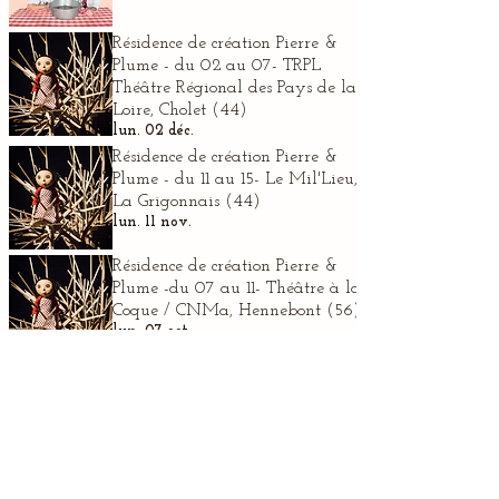
Résidence de création Pierre &
Plume - du 02 au 07- TRPL
Théâtre Régional des Pays de la
Loire, Cholet (44)
lun. 02 déc.
Résidence de création Pierre &
Plume - du 11 au 15- Le Mil'Lieu,
La Grigonnais (44)
lun. 11 nov.
Résidence de création Pierre &
Plume -du 07 au 11- Théâtre à la
Coque / CNMa, Hennebont (56)
lun. 07 oct.
Résidence de création Pierre &
Plume - du 23 au 27- Escale
Culture, Sucé-sur-Erdre (44)
lun. 23 sept.
Eclats de Rire en cocotte, LE