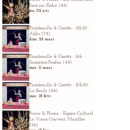
Sucé-sur-Erdre (44)
jeu. 02 avr.
Tambouille & Cocotte - 15h30 -
Ablis (78)
dim. 29 mars
Tambouille & Cocotte - 16h -
Guéméné-Penfao (44)
mer. 11 mars
Tambouille & Cocotte - 10h30 -
La Baule (44)
mer. 18 févr.
Pierre & Plume - Espace Culturel
Le Vieux Couvent, Muzillac
(56)