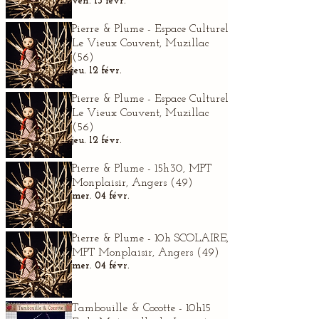
ven. 13 févr.
Pierre & Plume - Espace Culturel
Le Vieux Couvent, Muzillac
(56)
jeu. 12 févr.
Pierre & Plume - Espace Culturel
Le Vieux Couvent, Muzillac
(56)
jeu. 12 févr.
Pierre & Plume - 15h30, MPT
Monplaisir, Angers (49)
mer. 04 févr.
Pierre & Plume - 10h SCOLAIRE,
MPT Monplaisir, Angers (49)
mer. 04 févr.
Tambouille & Cocotte - 10h15