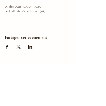
09 déc. 2025, 09:30 – 10:30
Le Jardin de Verre, Cholet (49)
Partager cet événement
L'Atelier Flottant - La Chenuère - 44240 Sucé-sur-Erdre
cielatelierflottant@gmail.com
Licences 2 et 3 du spectacle vivant
L-D-23-2331 et L-D-23-2480
compagnie de théâtre 44 enfance marionnette loire-atlantique