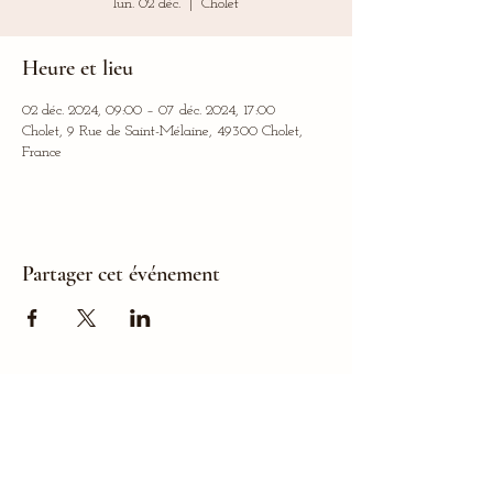
lun. 02 déc.
  |  
Cholet
Heure et lieu
02 déc. 2024, 09:00 – 07 déc. 2024, 17:00
Cholet, 9 Rue de Saint-Mélaine, 49300 Cholet,
France
Partager cet événement
L'Atelier Flottant - La Chenuère - 44240 Sucé-sur-Erdre